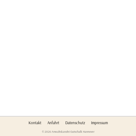
Kontakt
Anfahrt
Datenschutz
Impressum
© 2026 Anwaltskanzlei Gutschalk Hannover